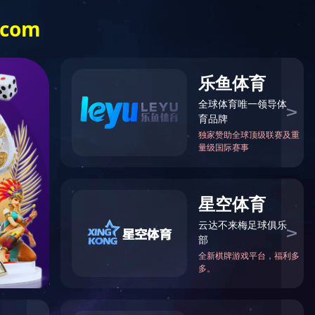
星空体育APP网站/
手机版下载/官网登
录入口