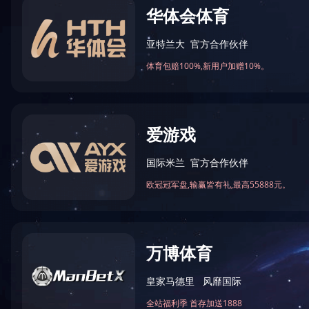
模具架
阁楼
工位器具
汽车4S店货架
获取新产品的邮件
姓名:
公司:
邮箱:
地址:
南京市江宁区江宁科学园候焦路111
号
邮箱:
feedback@huaderack.com
电话:
025-8715 1631
传真:
86-25-5264 3200
网址:
http://www.jvwisdom.com