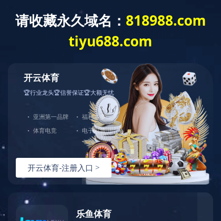
星空体育APP网站/手机版下载/官网登录
入口
首页
>
阁楼
星空体育APP网站/手机版下载/官网登录
产品子目录
首页
企业概况
产品中心
新闻
入口
阁楼式货架
星空体育APP网站/手机版下载/官网登录
入口
电动移动货架
重量型货架
全选
流利式货架
中量型货架
轻量型货架
托盘式货架
悬臂架
模具架
阁楼